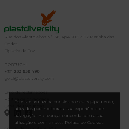
Rua dos Alentojeiros Nº 136, Ap4 3091-902 Marinha das
Ondas
Figueira da Foz
PORTUGAL
+351
233 959 490
geral@plastdiversity.com
Livro de reclamações
Politica de privacidade
Este site armazena cookies no seu equipamento,
Canal de Denúncias
utilizados para melhorar a sua experiência de
navegação. Ao avançar concorda com a sua
utilização e com a nossa Política de Cookies.
Código de Conduta (RGPC)