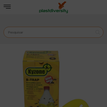
Início
CONTROLO DE PRAGAS
MERCADO DE
RETALHO
ARMADILHAS PARA INSETOS
6 UN B-
Trap PACK