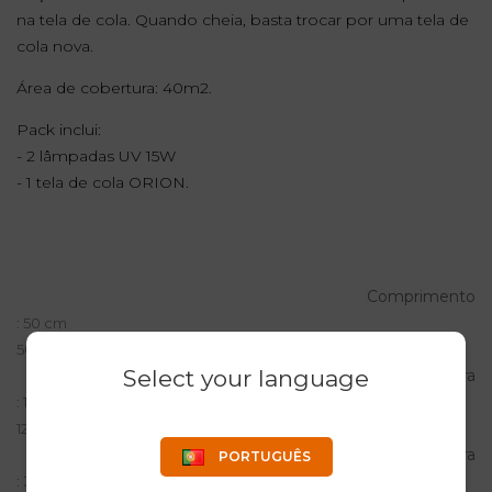
na tela de cola. Quando cheia, basta trocar por uma tela de
cola nova.
Área de cobertura: 40m2.
Pack inclui:
-
2 lâmpadas UV 15W
- 1 tela de cola ORION.
Comprimento
: 50 cm
50 cm
Select your language
Largura
: 12 cm
12 cm
Altura
PORTUGUÊS
: 32 cm