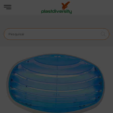
Início
CONTROLO DE PRAGAS
PROFISSIONAL
INSETO-CAÇADORES
ORION - Inseto Caçador