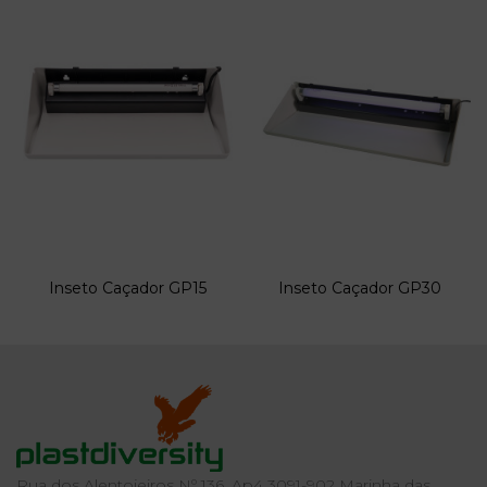
Inseto Caçador GP15
Inseto Caçador GP30
Rua dos Alentojeiros Nº 136, Ap4 3091-902 Marinha das