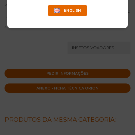
32 cm
ENGLISH
Peso
: 2.70 kg
2.70 kg
INSETOS VOADORES
PEDIR INFORMAÇÕES
ANEXO - FICHA TÉCNICA ORION
PRODUTOS DA MESMA CATEGORIA: