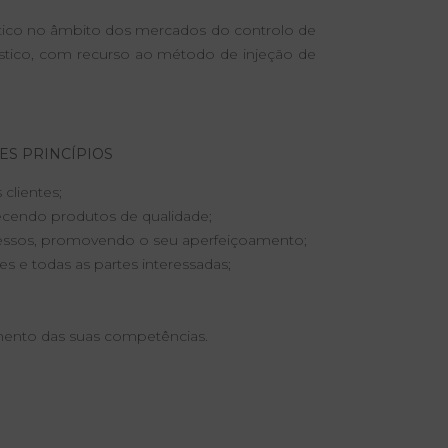
stico no âmbito dos mercados do controlo de
ástico, com recurso ao método de injeção de
ES PRINCÍPIOS
clientes;
necendo produtos de qualidade;
ocessos, promovendo o seu aperfeiçoamento;
 e todas as partes interessadas;
ento das suas competências.