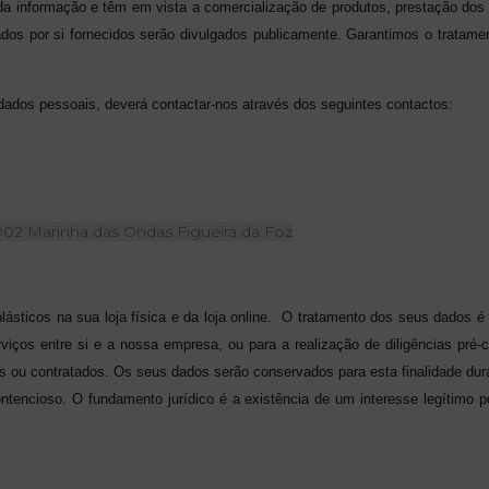
da informação e têm em vista a comercialização de produtos, prestação dos
os por si fornecidos serão divulgados publicamente. Garantimos o tratamen
ados pessoais, deverá contactar-nos através dos seguintes contactos:
1-902 Marinha das Ondas
Figueira da Foz
ásticos na sua loja física e da loja online.
O tratamento dos seus dados é 
viços entre si e a nossa empresa, ou para a realização de diligências pré-c
os ou contratados. Os seus dados serão conservados para esta finalidade dur
ontencioso. O fundamento jurídico é a existência de um interesse legítimo 