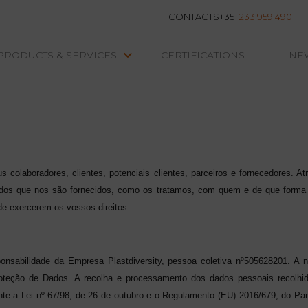
CONTACTS
+351
233 959 490
keyboard_arrow_down
PRODUCTS & SERVICES
CERTIFICATIONS
NE
us colaboradores, clientes, potenciais clientes, parceiros e fornecedores. 
ados que nos são fornecidos, como os tratamos, com quem e de que forma 
e exercerem os vossos direitos.
onsabilidade da Empresa Plastdiversity, pessoa coletiva nº505628201. A
teção de Dados. A recolha e processamento dos dados pessoais recolhid
nte a Lei nº 67/98, de 26 de outubro e o Regulamento (EU) 2016/679, do Par