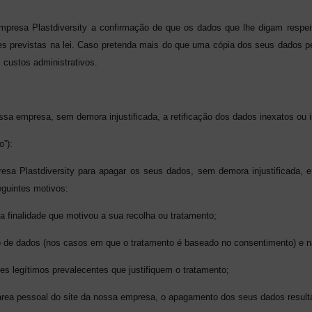
Empresa Plastdiversity a confirmação de que os dados que lhe digam respei
s previstas na lei. Caso pretenda mais do que uma cópia dos seus dados 
 custos administrativos.
ossa empresa, sem demora injustificada, a retificação dos dados inexatos ou 
o”):
presa Plastdiversity para apagar os seus dados, sem demora injustificada
guintes motivos:
 finalidade que motivou a sua recolha ou tratamento;
to de dados (nos casos em que o tratamento é baseado no consentimento) e nã
ses legítimos prevalecentes que justifiquem o tratamento;
a área pessoal do site da nossa empresa, o apagamento dos seus dados result