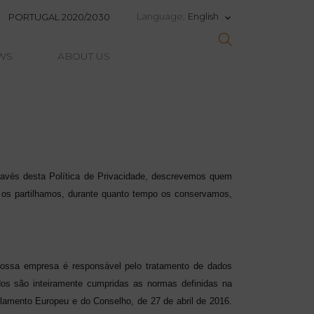
English
Language:
PORTUGAL 2020/2030
keyboard_arrow_down
WS
ABOUT US
Através desta Política de Privacidade, descrevemos quem
os partilhamos, durante quanto tempo os conservamos,
 nossa empresa é responsável pelo tratamento de dados
os são inteiramente cumpridas as normas definidas na
lamento Europeu e do Conselho, de 27 de abril de 2016.