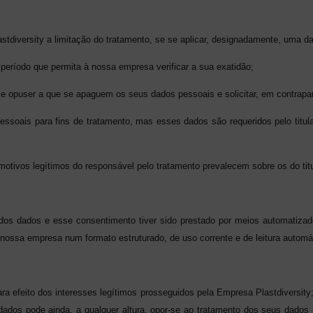
astdiversity a limitação do tratamento, se se aplicar, designadamente, uma d
período que permita à nossa empresa verificar a sua exatidão;
 se opuser a que se apaguem os seus dados pessoais e solicitar, em contrapart
essoais para fins de tratamento, mas esses dados são requeridos pelo titul
s motivos legítimos do responsável pelo tratamento prevalecem sobre os do tit
dos dados e esse consentimento tiver sido prestado por meios automatizado
 nossa empresa num formato estruturado, de uso corrente e de leitura automá
a efeito dos interesses legítimos prosseguidos pela Empresa Plastdiversity; 
os dados pode ainda, a qualquer altura, opor-se ao tratamento dos seus dado