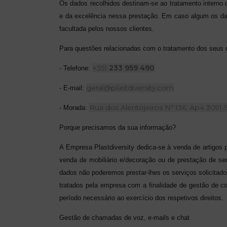
Os dados recolhidos destinam-se ao tratamento interno 
e da excelência nessa prestação. Em caso algum os dad
facultada pelos nossos clientes.
Para questões relacionadas com o tratamento dos seus d
+351
233 959 490
- Telefone:
geral@plastdiversity.com
- E-mail:
Rua dos Alentojeiros Nº 136, Ap4 309
- Morada:
Porque precisamos da sua informação?
A Empresa Plastdiversity dedica-se à venda de artigos pl
venda de mobiliário e/decoração ou de prestação de ser
dados não poderemos prestar-lhes os serviços solicitad
tratados pela empresa com a finalidade de gestão de c
período necessário ao exercício dos respetivos direitos.
Gestão de chamadas de voz, e-mails e chat