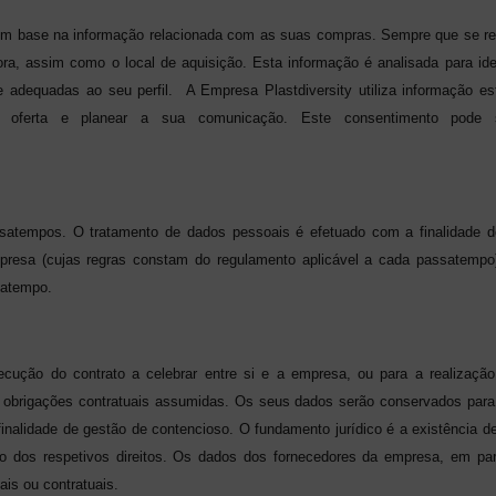
 com base na informação relacionada com as suas compras. Sempre que se re
ora, assim como o local de aquisição. Esta informação é analisada para ide
e adequadas ao seu perfil.
A Empresa Plastdiversity utiliza informação es
sua oferta e planear a sua comunicação. Este consentimento pode
atempos. O tratamento de dados pessoais é efetuado com a finalidade de p
mpresa (cujas regras constam do regulamento aplicável a cada passatemp
satempo.
ução do contrato a celebrar entre si e a empresa, ou para a realização 
 obrigações contratuais assumidas. Os seus dados serão conservados para
inalidade de gestão de contencioso. O fundamento jurídico é a existência d
io dos respetivos direitos. Os dados dos fornecedores da empresa, em par
is ou contratuais.