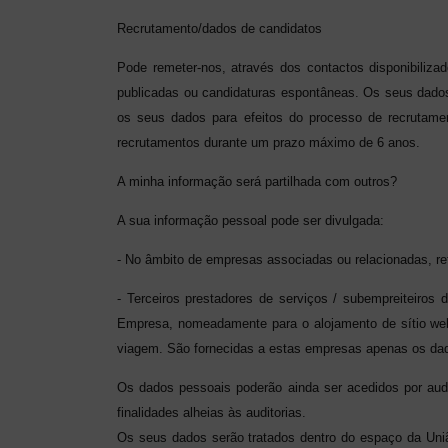
Recrutamento/dados de candidatos
Pode remeter-nos, através dos contactos disponibiliza
publicadas ou candidaturas espontâneas. Os seus dados
os seus dados para efeitos do processo de recrutame
recrutamentos durante um prazo máximo de 6 anos.
A minha informação será partilhada com outros?
A sua informação pessoal pode ser divulgada:
- No âmbito de empresas associadas ou relacionadas, re
- Terceiros prestadores de serviços / subempreiteiros
Empresa, nomeadamente para o alojamento de sítio web, a
viagem. São fornecidas a estas empresas apenas os dad
Os dados pessoais poderão ainda ser acedidos por audi
finalidades alheias às auditorias.
Os seus dados serão tratados dentro do espaço da Uniã