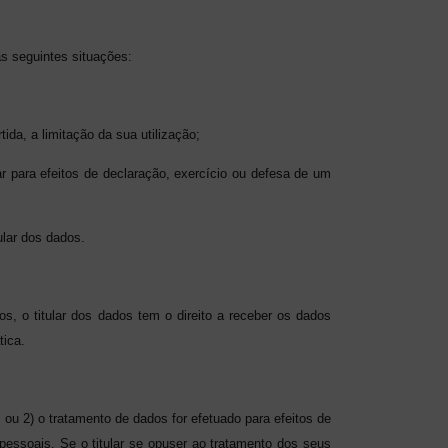
as seguintes situações:
ida, a limitação da sua utilização;
ar para efeitos de declaração, exercício ou defesa de um
ular dos dados.
s, o titular dos dados tem o direito a receber os dados
tica.
ou 2) o tratamento de dados for efetuado para efeitos de
s pessoais. Se o titular se opuser ao tratamento dos seus