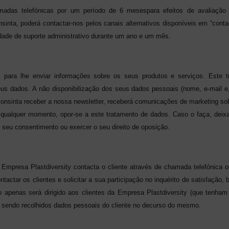
madas telefónicas por um período de 6 mesespara efeitos de avaliação 
inta, poderá contactar-nos pelos canais alternativos disponíveis em
“conta
dade de suporte administrativo durante
um ano e um mês.
s para lhe enviar informações sobre os seus produtos e serviços. Este
s dados. A não disponibilização dos seus dados pessoais (nome, e-mail e, s
nsinta receber a nossa newsletter, receberá comunicações de marketing sob
 qualquer momento, opor-se a este tratamento de dados. Caso o faça, deix
 seu consentimento ou exercer o seu direito de oposição.
Empresa Plastdiversity contacta o cliente através de chamada telefónica ou
ntactar os clientes e solicitar a sua participação no inquérito de satisfaçã
to apenas será dirigido aos clientes da Empresa Plastdiversity (que tenham 
não sendo recolhidos dados pessoais do cliente no decurso do mesmo.