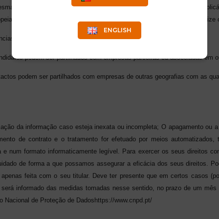
esma será objeto das garantias adequadas face às exigências legais aplic
ia. Para obter mais informação sobre transferências internacionais, utilize 
ENGLISH
cias internacionais, nos seguintes casos:
ndidatos podem ser partilhados com empresas parceiras ou associadas em ou
tactos podem ser partilhados com empresas de outras geografias com as qua
cação da informação caso esteja inexata ou incompleta;
O apagamento ou a 
ento de contrato e o tratamento for efetuado por meios automatizados, t
a e num formato informaticamente legível. Para exercer os seus direitos co
idado de forma a que possamos assegurar a eficácia dos seus direitos. Pod
apenas feita com o seu titular. Deve ter presente que em certos casos (por
, será informado das medidas tomadas nesse sentido, no prazo de um mês 
ão Nacional de Proteção de Dados
https://www.cnpd.pt/